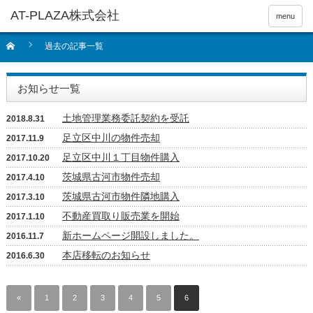
menu
過去の記事一覧
お知らせ一覧
土地管理業務委託契約を受託
2018.8.31
足立区中川の物件売却
2017.11.9
足立区中川１丁目物件購入
2017.10.20
茨城県古河市物件売却
2017.4.10
茨城県古河市物件隣地購入
2017.3.10
不動産買取り販売業を開始
2017.1.10
新ホームページ開設しました。
2016.11.7
本店移転のお知らせ
2016.6.30
«
1
2
3
4
5
6